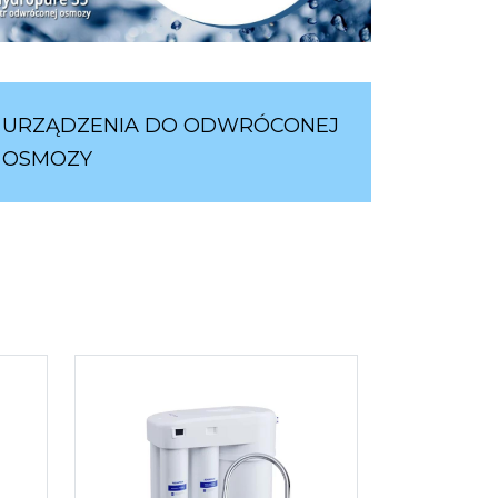
URZĄDZENIA DO ODWRÓCONEJ
OSMOZY