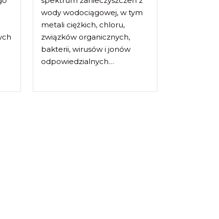
go
spektrum zanieczyszczeń z
wody wodociągowej, w tym
metali ciężkich, chloru,
ych
związków organicznych,
bakterii, wirusów i jonów
odpowiedzialnych…