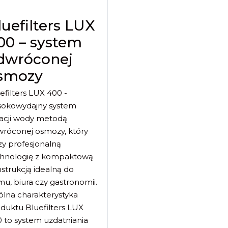
luefilters LUX
00 – system
dwróconej
smozy
efilters LUX 400 -
sokowydajny system
tracji wody metodą
róconej osmozy, który
zy profesjonalną
chnologię z kompaktową
strukcją idealną do
u, biura czy gastronomii.
lna charakterystyka
duktu Bluefilters LUX
 to system uzdatniania