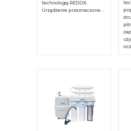
tec
technologią REDOX.
pop
Urządzenie przeznaczone…
str
pit
zap
uż
ocz