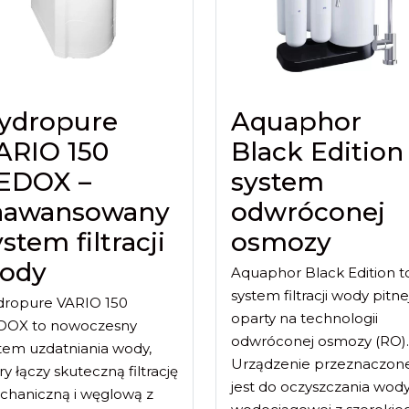
ydropure
Aquaphor
ARIO 150
Black Edition
EDOX –
system
aawansowany
odwróconej
stem filtracji
osmozy
ody
Aquaphor Black Edition t
system filtracji wody pitne
dropure VARIO 150
oparty na technologii
DOX to nowoczesny
odwróconej osmozy (RO).
tem uzdatniania wody,
Urządzenie przeznaczon
ry łączy skuteczną filtrację
jest do oczyszczania wod
haniczną i węglową z