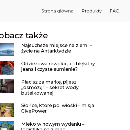
Strona główna
Produkty
FAQ
obacz także
Najsuchsze miejsce na ziemi –
życie na Antarktydzie
Odzieżowa rewolucja – błękitny
jeans i czyste sumienie?
Płacisz za markę, pijesz
„osmozę” – sekret wody
butelkowanej
Słońce, które poi wioski – misja
GivePower
Mleko w nowym wydaniu –
logistyka na zimno