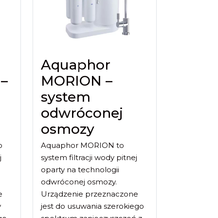
Aquaphor
 –
MORION –
system
odwróconej
osmozy
o
Aquaphor MORION to
j
system filtracji wody pitnej
oparty na technologii
odwróconej osmozy.
e
Urządzenie przeznaczone
y
jest do usuwania szerokiego