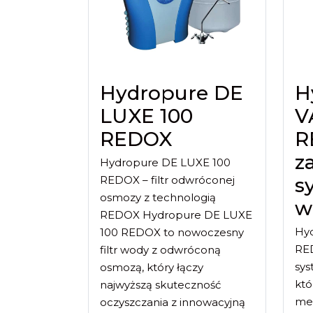
Hydropure DE
H
LUXE 100
V
REDOX
R
z
Hydropure DE LUXE 100
REDOX – filtr odwróconej
sy
osmozy z technologią
w
REDOX Hydropure DE LUXE
Hy
100 REDOX to nowoczesny
RE
filtr wody z odwróconą
sys
osmozą, który łączy
któ
najwyższą skuteczność
mec
oczyszczania z innowacyjną