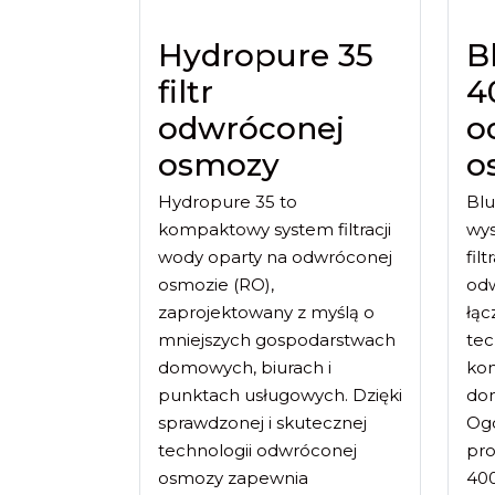
Hydropure 35
B
filtr
4
odwróconej
o
osmozy
o
Hydropure 35 to
Blu
kompaktowy system filtracji
wy
wody oparty na odwróconej
fil
osmozie (RO),
odw
zaprojektowany z myślą o
łąc
mniejszych gospodarstwach
te
domowych, biurach i
kon
punktach usługowych. Dzięki
dom
sprawdzonej i skutecznej
Ogó
technologii odwróconej
pro
osmozy zapewnia
400