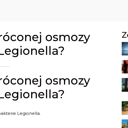
róconej osmozy
Z
Legionella?
róconej osmozy
Legionella?
kterie Legionella.