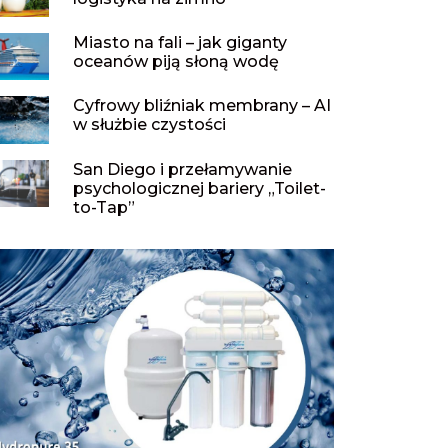
Miasto na fali – jak giganty
oceanów piją słoną wodę
Cyfrowy bliźniak membrany – AI
w służbie czystości
San Diego i przełamywanie
psychologicznej bariery „Toilet-
to-Tap”