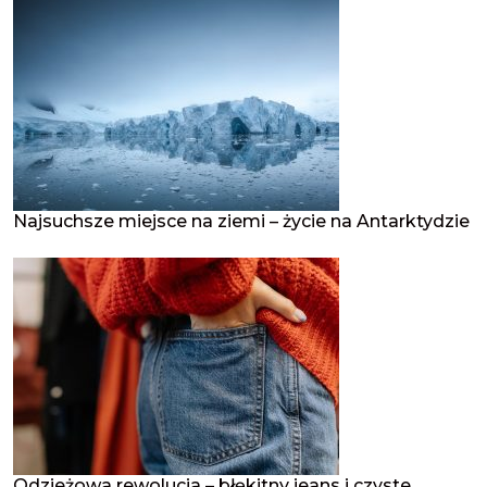
Najsuchsze miejsce na ziemi – życie na Antarktydzie
Odzieżowa rewolucja – błękitny jeans i czyste