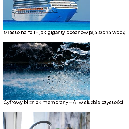
Miasto na fali – jak giganty oceanów piją słoną wodę
Cyfrowy bliźniak membrany – AI w służbie czystości