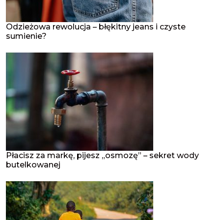
Odzieżowa rewolucja – błękitny jeans i czyste
sumienie?
Płacisz za markę, pijesz „osmozę” – sekret wody
butelkowanej