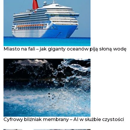
Miasto na fali – jak giganty oceanów piją słoną wodę
Cyfrowy bliźniak membrany – AI w służbie czystości