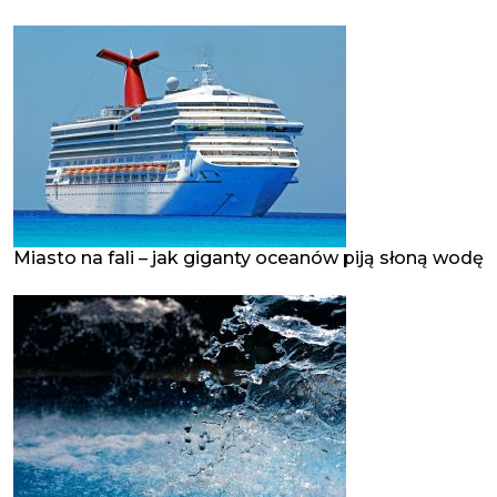
Miasto na fali – jak giganty oceanów piją słoną wodę